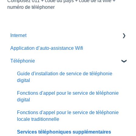
Composez 011 + code du pays + code de la ville +
numéro de téléphoner
Internet
Application d’auto-assistance Wifi
Installation de service Internet par fibre
Téléphonie
Installation de service Internet par câble ou DSL
Courriel
Guide d'installation de service de téléphonie
digital
Guides d'installation des équipments
Fonctions d'appel pour le service de téléphonie
Gérer votre réseau sans fil résidentiel
digital
Dépannage
Fonctions d'appel pour le service de téléphonie
locale traditionnelle
Services téléphoniques supplémentaires