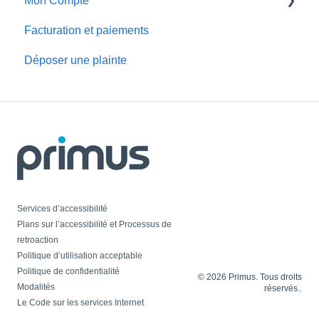
Mon Compte
Fonctions d'appel pour le service de téléphonie
Facturation et paiements
MonCompte
digital
Déposer une plainte
Faire des changements de compte
Fonctions d'appel pour le service de téléphonie
locale traditionnelle
Portails service
Services téléphoniques supplémentaires
Dépannage
Services d’accessibilité
Plans sur l’accessibilité et Processus de
retroaction
Politique d’utilisation acceptable
Politique de confidentialité
© 2026 Primus. Tous droits
Modalités
réservés..
Le Code sur les services Internet